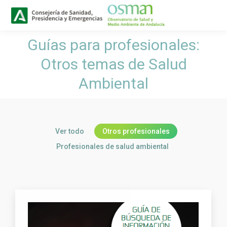
Buscar
Buscar:
Guías para profesionales:
Otros temas de Salud
Estás aquí:
Ambiental
Ver todo
Otros profesionales
Profesionales de salud ambiental