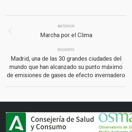
Navegación
ANTERIOR
entre
Marcha por el Clima
Publicación
publicaciones
anterior:
SIGUIENTE
Madrid, una de las 30 grandes ciudades del
mundo que han alcanzado su punto máximo
Publicación
de emisiones de gases de efecto invernadero
siguiente: