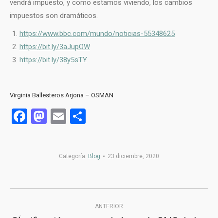
vendrá impuesto, y como estamos viviendo, los cambios
impuestos son dramáticos.
https://www.bbc.com/mundo/noticias-55348625
https://bit.ly/3aJupOW
https://bit.ly/38y5sTY
Virginia Ballesteros Arjona – OSMAN
Facebook
Mastodon
Email
Compartir
Categoría:
Blog
23 diciembre, 2020
Navegación
ANTERIOR