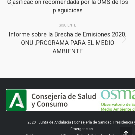
entre
Clasificación recomendada por la OMS de los
Publicación
publicaciones
plaguicidas
anterior:
SIGUIENTE
Informe sobre la Brecha de Emisiones 2020.
ONU ,PROGRAMA PARA EL MEDIO
Publicación
AMBIENTE
siguiente:
2020
Junta de Andalucía
|
Consejería de Sanidad, Presidencia 
Emergencias