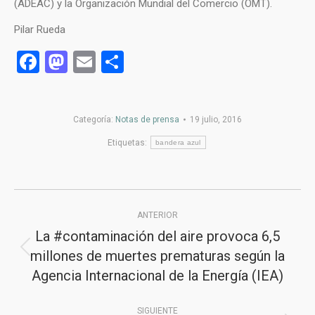
(ADEAC) y la Organización Mundial del Comercio (OMT).
Pilar Rueda
Facebook
Mastodon
Email
Compartir
Categoría:
Notas de prensa
19 julio, 2016
Etiquetas:
bandera azul
Navegación
ANTERIOR
entre
La #contaminación del aire provoca 6,5
publicaciones
millones de muertes prematuras según la
Publicación
Agencia Internacional de la Energía (IEA)
anterior:
SIGUIENTE