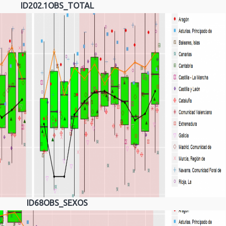
ID202.1OBS_TOTAL
ID68OBS_SEXOS