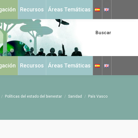
X
Instagram
igación
Recursos
Áreas Temáticas
page
page
opens
opens
in
in
Buscar
new
new
window
window
igación
Recursos
Áreas Temáticas
Políticas del estado del bienestar
Sanidad
País Vasco