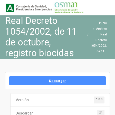
Buscar
Buscar:
Real Decreto
Estás aquí:
Inicio
1054/2002, de 11
Archivo
Real
de octubre,
Decreto
1054/2002,
registro biocidas
de 11…
Descargar
1.0.0
Versión
24
Descargar