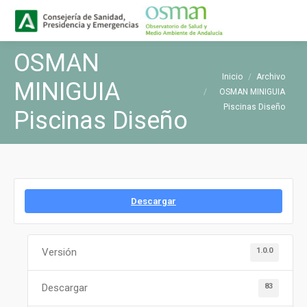
Buscar
Buscar:
OSMAN
Estás aquí:
Inicio
Archivo
MINIGUIA
OSMAN MINIGUIA
Piscinas Diseño
Piscinas Diseño
Descargar
1.0.0
Versión
83
Descargar