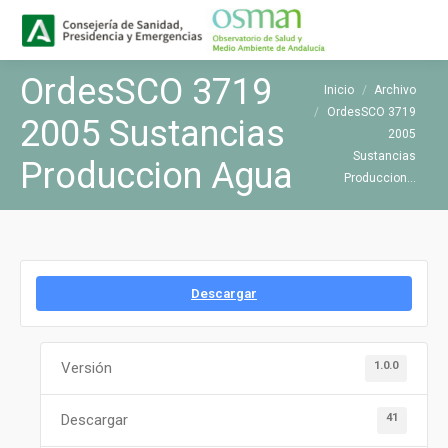
Buscar
Buscar:
OrdesSCO 3719
Estás aquí:
Inicio
Archivo
OrdesSCO 3719
2005 Sustancias
2005
Sustancias
Produccion Agua
Produccion…
Descargar
1.0.0
Versión
41
Descargar