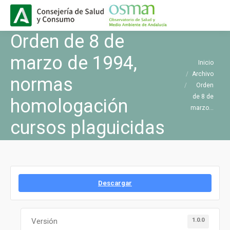
Buscar
Buscar:
Orden de 8 de
marzo de 1994,
Estás aquí:
Inicio
Archivo
normas
Orden
de 8 de
homologación
marzo…
cursos plaguicidas
Descargar
1.0.0
Versión