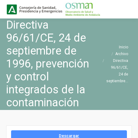
Buscar
Buscar:
Directiva
96/61/CE, 24 de
Estás aquí:
septiembre de
Inicio
Archivo
1996, prevención
Directiva
96/61/CE,
y control
24 de
septiembre…
integrados de la
contaminación
Descargar