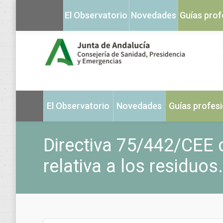
El Observatorio
Novedades
Guías prof
El Observatorio
Novedades
Guías profes
Directiva 75/442/CEE d
relativa a los residuos.