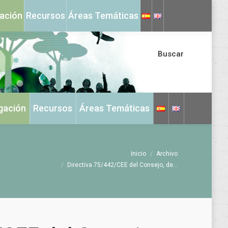
X
Instagram
gación
Recursos
Áreas Temáticas
page
page
opens
opens
in
in
Buscar
new
new
window
window
igación
Recursos
Áreas Temáticas
Estás aquí:
Inicio
Archivo
Directiva 75/442/CEE del Consejo, de…