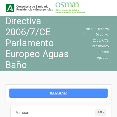
Buscar
Buscar:
Directiva
Estás aquí:
2006/7/CE
Inicio
Archivo
Directiva
Parlamento
2006/7/CE
Parlamento
Europeo Aguas
Europeo
Aguas…
Baño
Descargar
1.0.0
Versión