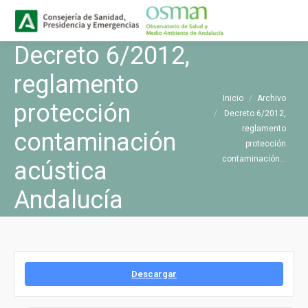
Buscar
Buscar:
Decreto 6/2012,
reglamento
Estás aquí:
Inicio
Archivo
protección
Decreto 6/2012,
reglamento
contaminación
protección
contaminación…
acústica
Andalucía
Descargar