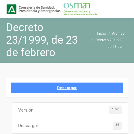
Buscar
Buscar:
Decreto
Estás aquí:
Inicio
Archivo
23/1999, de 23
Decreto 23/1999,
de 23 de…
de febrero
Descargar
1.0.0
Versión
36
Descargar