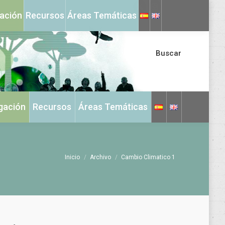
X
Instagram
gación
Recursos
Áreas Temáticas
page
page
opens
opens
in
in
Buscar
new
new
window
window
igación
Recursos
Áreas Temáticas
Estás aquí:
Inicio
Archivo
Cambio Climatico 1