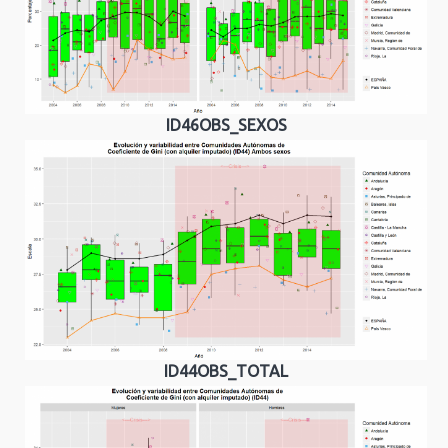
ID46OBS_SEXOS
ID44OBS_TOTAL