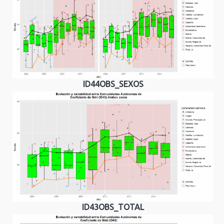
ID44OBS_SEXOS
ID43OBS_TOTAL