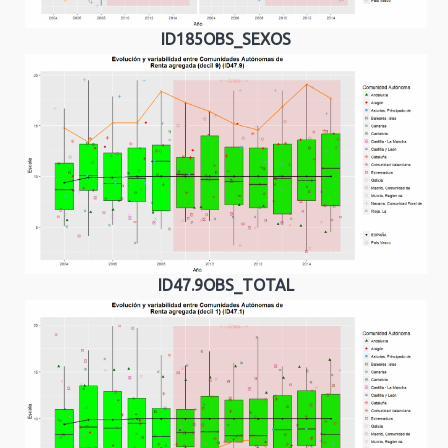
ID185OBS_SEXOS
ID47.9OBS_TOTAL