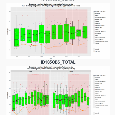
ID185OBS_TOTAL