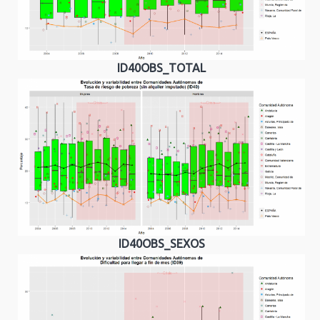
ID40OBS_TOTAL
ID40OBS_SEXOS