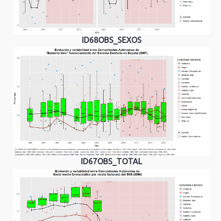
ID68OBS_SEXOS
ID67OBS_TOTAL