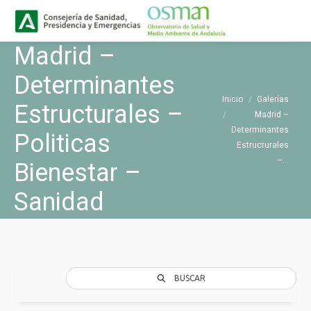
Buscar
Buscar:
Madrid –
Determinantes
Estás aquí:
Inicio
Galerías
Estructurales –
Madrid –
Determinantes
Politicas
Estructurales
–…
Bienestar –
Sanidad
BUSCAR