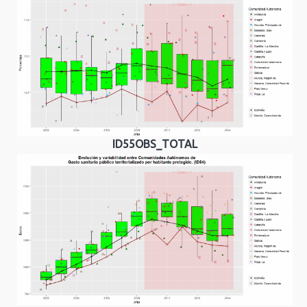
ID55OBS_TOTAL