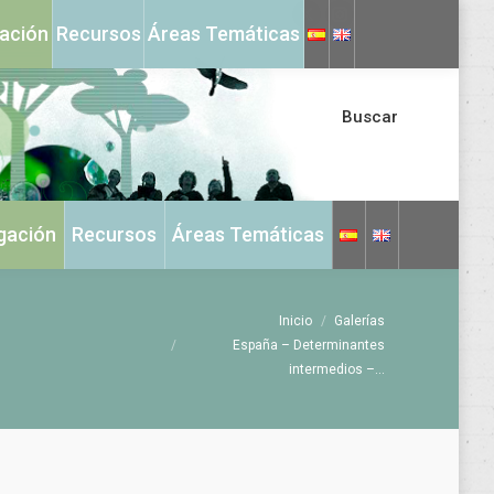
X
Instagram
gación
Recursos
Áreas Temáticas
page
page
opens
opens
in
in
Buscar
new
new
window
window
igación
Recursos
Áreas Temáticas
Estás aquí:
Inicio
Galerías
España – Determinantes
intermedios –…