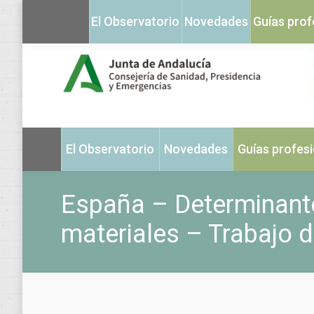
El Observatorio
Novedades
Guías prof
El Observatorio
Novedades
Guías profes
España – Determinant
materiales – Trabajo 