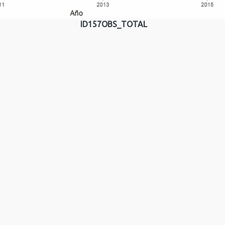
ID157OBS_TOTAL
2020
Junta de Andalucía
|
Consejería de Sanidad,
Presidencia y Emergencias