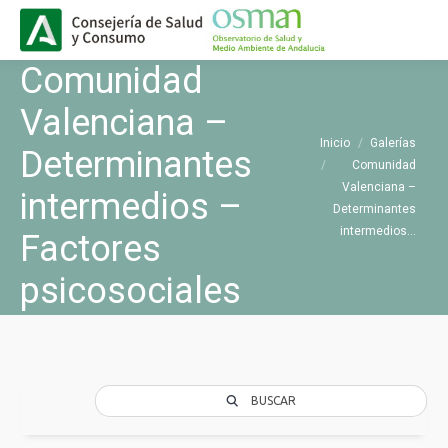
Buscar
Buscar:
Comunidad
Valenciana –
Estás aquí:
Inicio
Galerías
Determinantes
Comunidad
Valenciana –
intermedios –
Determinantes
intermedios…
Factores
psicosociales
BUSCAR