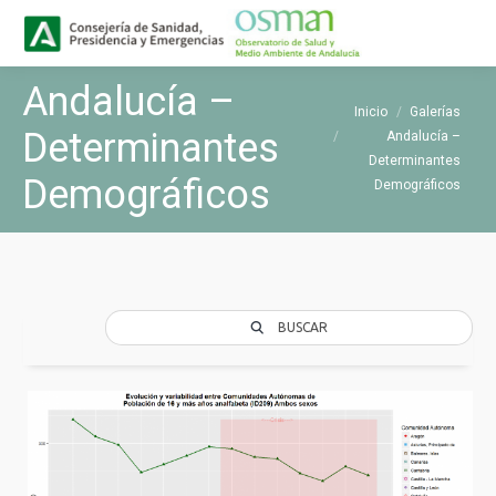
Buscar
Buscar:
Andalucía –
Estás aquí:
Inicio
Galerías
Determinantes
Andalucía –
Determinantes
Demográficos
Demográficos
BUSCAR